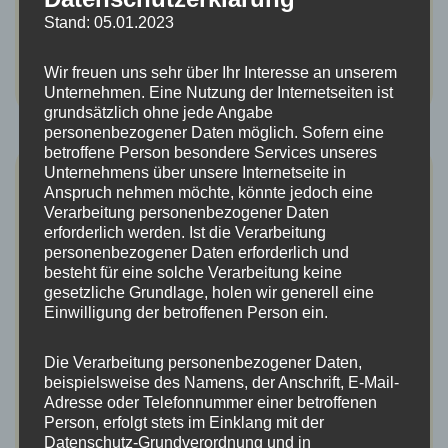
Stand: 05.01.2023
Wir freuen uns sehr über Ihr Interesse an unserem
Unternehmen. Eine Nutzung der Internetseiten ist
grundsätzlich ohne jede Angabe
personenbezogener Daten möglich. Sofern eine
betroffene Person besondere Services unseres
Unternehmens über unsere Internetseite in
Exkursion: Durch die hohlen Gassen
Anspruch nehmen möchte, könnte jedoch eine
bei Endingen
Verarbeitung personenbezogener Daten
erforderlich werden. Ist die Verarbeitung
personenbezogener Daten erforderlich und
Thema: Durch die hohlen Gassen bei Endingen – entdecken
besteht für eine solche Verarbeitung keine
gesetzliche Grundlage, holen wir generell eine
Sie den Lebensraum von Wildbienen, Bienenfressern und
Einwilligung der betroffenen Person ein.
Wildblumen Datum: 26.05.2024, 10-13 Uhr Ort: Endingen,
Parkplatz bei…
Weiterlesen…
Die Verarbeitung personenbezogener Daten,
beispielsweise des Namens, der Anschrift, E-Mail-
Adresse oder Telefonnummer einer betroffenen
Person, erfolgt stets im Einklang mit der
Datenschutz-Grundverordnung und in