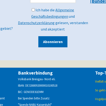
(Bunde
Ich habe die
Allgemeine
Geschäftsbedingungen
und
Datenschutzerklärung
gelesen, verstanden
zgebiet?
und akzeptiert
Abonnieren
Bankverbindung
Top-
Volksbank Breisgau- Nord eG.
Vielfalt
IBAN: DE32680920000010100518
So geht 
BIC: GENODE61EMM
namt
Bei Spenden bitte Zusatz:
Vogelpor
age
"Spende NABU Kaiserstuhl"