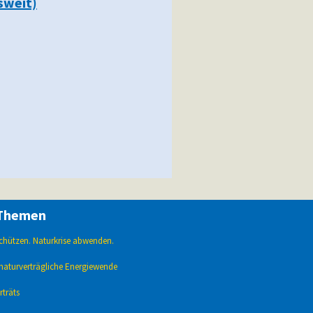
sweit)
Themen
 schützen. Naturkrise abwenden.
naturverträgliche Energiewende
träts