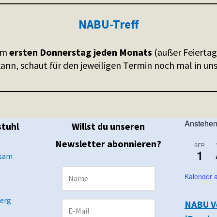
NABU-Treff
 am
ersten Donnerstag jeden Monats
(außer Feierta
 kann, schaut für den jeweiligen Termin noch mal in un
Anstehen
stuhl
Willst du unseren
Newsletter abonnieren?
SEP.
1
nsam
Kalender 
berg
NABU V