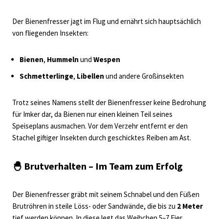
Der Bienenfresser jagt im Flug und ernährt sich hauptsächlich
von fliegenden Insekten:
Bienen
,
Hummeln
und
Wespen
Schmetterlinge
,
Libellen
und andere Großinsekten
Trotz seines Namens stellt der Bienenfresser keine Bedrohung
für Imker dar, da Bienen nur einen kleinen Teil seines
Speiseplans ausmachen. Vor dem Verzehr entfernt er den
Stachel giftiger Insekten durch geschicktes Reiben am Ast.
🐣
Brutverhalten – Im Team zum Erfolg
Der Bienenfresser gräbt mit seinem Schnabel und den Füßen
Brutröhren in steile Löss- oder Sandwände, die bis zu
2 Meter
tief werden können. In diese legt das Weibchen 5–7 Eier.