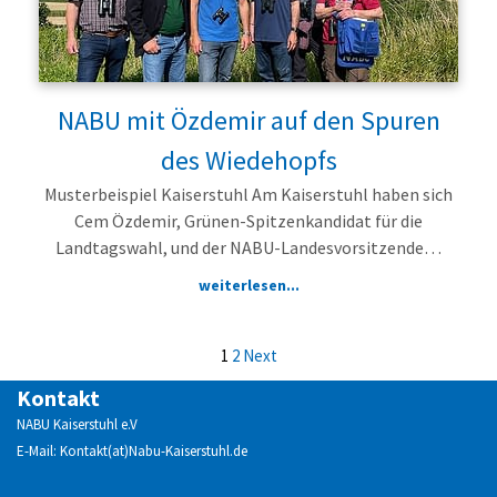
NABU mit Özdemir auf den Spuren
des Wiedehopfs
Musterbeispiel Kaiserstuhl Am Kaiserstuhl haben sich
Cem Özdemir, Grünen-Spitzenkandidat für die
Landtagswahl, und der NABU-Landesvorsitzende…
weiterlesen...
1
2
Next
Kontakt
NABU Kaiserstuhl e.V
E-Mail: Kontakt(at)Nabu-Kaiserstuhl.de