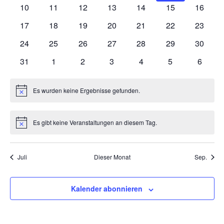
Veranstaltungen
Veranstaltungen
Veranstaltungen
Veranstaltungen
Veranstaltungen
Veranstaltung
Veranst
0
0
0
0
0
0
0
10
11
12
13
14
15
16
Veranstaltungen
Veranstaltungen
Veranstaltungen
Veranstaltungen
Veranstaltungen
Veranstaltungen
Veranst
0
0
0
0
0
0
0
17
18
19
20
21
22
23
Veranstaltungen
Veranstaltungen
Veranstaltungen
Veranstaltungen
Veranstaltungen
Veranstaltungen
Veranst
0
0
0
0
0
0
0
24
25
26
27
28
29
30
Veranstaltungen
Veranstaltungen
Veranstaltungen
Veranstaltungen
Veranstaltungen
Veranstaltungen
Veranst
0
0
0
0
0
0
0
31
1
2
3
4
5
6
Veranstaltungen
Veranstaltungen
Veranstaltungen
Veranstaltungen
Veranstaltungen
Veranstaltunge
Veranst
Es wurden keine Ergebnisse gefunden.
Hinweis
Es gibt keine Veranstaltungen an diesem Tag.
Hinweis
Juli
Dieser Monat
Sep.
Kalender abonnieren