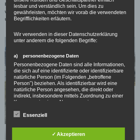
Exkursionen oder Veranstaltungen – ist jederzeit herzlich
lesbar und verständlich sein. Um dies zu
willkommen. Gemeinsam gestalten wir die Landschaft rund
gewährleisten, möchten wir vorab die verwendeten
Begrifflichkeiten erläutern.
um den Kaiserstuhl lebendig und vielfältig.
Wir verwenden in dieser Datenschutzerklärung
unter anderem die folgenden Begriffe:
a) personenbezogene Daten
Personenbezogene Daten sind alle Informationen,
die sich auf eine identifizierte oder identifizierbare
natürliche Person (im Folgenden „betroffene
Person") beziehen. Als identifizierbar wird eine
natürliche Person angesehen, die direkt oder
Vogelexkursion „Wintergäste“
indirekt, insbesondere mittels Zuordnung zu einer
Kennung wie einem Namen, zu einer
Kennnummer, zu Standortdaten, zu einer Online-
Kennung oder zu einem oder mehreren
Essenziell
besonderen Merkmalen, die Ausdruck der
physischen, physiologischen, genetischen,
Vogelexkursion „Wintergäste“
psychischen, wirtschaftlichen, kulturellen oder
✓ Akzeptieren
sozialen Identität dieser natürlichen Person sind,