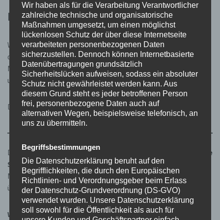
Wir haben als für die Verarbeitung Verantwortlicher
Blick nach vorn: Frühling in Vorbereitung
zahlreiche technische und organisatorische
Maßnahmen umgesetzt, um einen möglichst
lückenlosen Schutz der über diese Internetseite
verarbeiteten personenbezogenen Daten
Während draußen noch Winter ist, laufen im Hintergrund bereits
sicherzustellen. Dennoch können Internetbasierte
die Vorbereitungen für die kommenden Monate. Die
Datenübertragungen grundsätzlich
Mitgliederversammlung wird geplant, neue Aktionen vorbereitet
Sicherheitslücken aufweisen, sodass ein absoluter
und spannende Exkursionen für das Frühjahr organisiert.
Schutz nicht gewährleistet werden kann. Aus
diesem Grund steht es jeder betroffenen Person
frei, personenbezogene Daten auch auf
Denn eines ist klar: Wenn die Natur erwacht, wollen wir bereit sein.
alternativen Wegen, beispielsweise telefonisch, an
uns zu übermitteln.
Begriffsbestimmungen
Der Winter zeigt jedes Jahr aufs Neue:
Naturschutz kennt keine
Die Datenschutzerklärung beruht auf den
Saisonpause
. Er lebt vom Engagement vieler Hände – von
Begrifflichkeiten, die durch den Europäischen
Menschen, die anpacken, hinschauen und Verantwortung
Richtlinien- und Verordnungsgeber beim Erlass
übernehmen.
der Datenschutz-Grundverordnung (DS-GVO)
verwendet wurden. Unsere Datenschutzerklärung
soll sowohl für die Öffentlichkeit als auch für
Wer Lust hat, sich einzubringen – ob bei Pflegeeinsätzen,
unsere Kunden und Geschäftspartner einfach