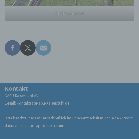
Pseudonymisierung ist die Verarbeitung
Obstbaumschnitt
personenbezogener Daten in einer Weise, auf
welche die personenbezogenen Daten ohne
Hinzuziehung zusätzlicher Informationen nicht
mehr einer spezifischen betroffenen Person
zugeordnet werden können, sofern diese
zusätzlichen Informationen gesondert aufbewahrt
werden und technischen und organisatorischen
Maßnahmen unterliegen, die gewährleisten, dass
die personenbezogenen Daten nicht einer
identifizierten oder identifizierbaren natürlichen
Person zugewiesen werden.
Kontakt
g) Verantwortlicher oder für die Verarbeitung
NABU Kaiserstuhl e.V
Verantwortlicher
E-Mail: Kontakt(at)Nabu-Kaiserstuhl.de
Verantwortlicher oder für die Verarbeitung
Verantwortlicher ist die natürliche oder juristische
Bitte beachte, dass wir ausschließlich im Ehrenamt arbeiten und eine Antwort
Person, Behörde, Einrichtung oder andere Stelle,
die allein oder gemeinsam mit anderen über die
dadurch ein paar Tage dauern kann.
Zwecke und Mittel der Verarbeitung von
personenbezogenen Daten entscheidet. Sind die