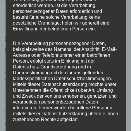
An einer alten Quelle haben wir zusätzlich ein neues Habitat
erforderlich werden. Ist die Verarbeitung
angelegt. Mit strukturreichen Elementen wie Totholz und Steinen
personenbezogener Daten erforderlich und
entstehen hier künftig Rückzugsorte für Amphibien und Kleintiere
besteht für eine solche Verarbeitung keine
– kleine Maßnahmen mit großer Wirkung.
gesetzliche Grundlage, holen wir generell eine
Einwilligung der betroffenen Person ein.
Obstbaumschnitt – Grundlage für
Die Verarbeitung personenbezogener Daten,
gesunde Ernten
beispielsweise des Namens, der Anschrift, E-Mail-
Adresse oder Telefonnummer einer betroffenen
Person, erfolgt stets im Einklang mit der
Der alljährliche Baumschnitt unserer Obstbäume darf im Winter
Datenschutz-Grundverordnung und in
natürlich nicht fehlen. Ein fachgerechter Schnitt sorgt für stabile
Übereinstimmung mit den für uns geltenden
landesspezifischen Datenschutzbestimmungen.
Kronen, bessere Belichtung und langfristig gesunde, ertragreiche
Mittels dieser Datenschutzerklärung möchte unser
Bäume.
Unternehmen die Öffentlichkeit über Art, Umfang
und Zweck der von uns erhobenen, genutzten und
verarbeiteten personenbezogenen Daten
Passend dazu wird es bald wieder einen Obstbaumschnittkurs
informieren. Ferner werden betroffene Personen
geben – eine tolle Gelegenheit für alle, die lernen möchten, wie
mittels dieser Datenschutzerklärung über die ihnen
man Obstbäume richtig pflegt und damit aktiv zum Erhalt unserer
zustehenden Rechte aufgeklärt.
Streuobstwiesen beiträgt.