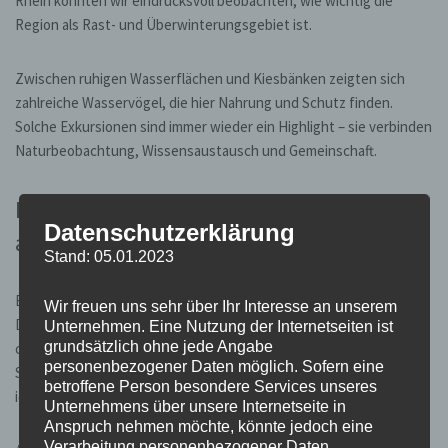
Rhein konnten wir eindrucksvoll beobachten, wie wichtig die
Region als Rast- und Überwinterungsgebiet ist.
Zwischen ruhigen Wasserflächen und Kiesbänken zeigten sich
zahlreiche Wasservögel, die hier Nahrung und Schutz finden.
Solche Exkursionen sind immer wieder ein Highlight – sie verbinden
Naturbeobachtung, Wissensaustausch und Gemeinschaft.
Kopfweiden schneiden & neues Habitat
Datenschutzerklärung
an der alten Quelle
Stand: 05.01.2023
Ein weiterer Schwerpunkt war das Schneiden von Kopfweiden.
Wir freuen uns sehr über Ihr Interesse an unserem
Diese traditionelle Pflegeform erhält nicht nur das
Unternehmen. Eine Nutzung der Internetseiten ist
grundsätzlich ohne jede Angabe
charakteristische Landschaftsbild, sondern schafft auch wertvolle
personenbezogener Daten möglich. Sofern eine
Strukturen: Höhlungen, Totholzbereiche und Rindenspalten sind
betroffene Person besondere Services unseres
ideale Lebensräume für Insekten, Vögel und Fledermäuse.
Unternehmens über unsere Internetseite in
Anspruch nehmen möchte, könnte jedoch eine
Verarbeitung personenbezogener Daten