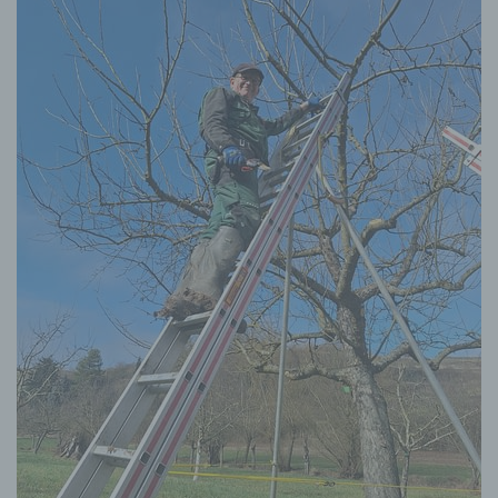
Vernichtung.
d) Einschränkung der Verarbeitung
Einschränkung der Verarbeitung ist die Markierung
gespeicherter personenbezogener Daten mit dem
Ziel, ihre künftige Verarbeitung einzuschränken.
e) Profiling
Profiling ist jede Art der automatisierten
Verarbeitung personenbezogener Daten, die darin
besteht, dass diese personenbezogenen Daten
verwendet werden, um bestimmte persönliche
Aspekte, die sich auf eine natürliche Person
beziehen, zu bewerten, insbesondere, um Aspekte
bezüglich Arbeitsleistung, wirtschaftlicher Lage,
Gesundheit, persönlicher Vorlieben, Interessen,
Zuverlässigkeit, Verhalten, Aufenthaltsort oder
Ortswechsel dieser natürlichen Person zu
analysieren oder vorherzusagen.
f) Pseudonymisierung