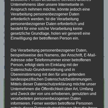
Spendenbescheinigung
Unternehmens über unsere Internetseite in
Anspruch nehmen möchte, könnte jedoch eine
Hinweise zum Datenschutz
Verarbeitung personenbezogener Daten
erforderlich werden. Ist die Verarbeitung
personenbezogener Daten erforderlich und
Ihre Spende finanziert nicht direkt die ehrenamtlichen Mitglieder
besteht für eine solche Verarbeitung keine
des NABU Kaiserstuhl. Diese setzen sich in ihrer Freizeit für den
gesetzliche Grundlage, holen wir generell eine
NABU ein. Ihre Spenden fließt direkt in Naturschutzprojekte sowie
Einwilligung der betroffenen Person ein.
in die Finanzierung von Sachmitteln.
Die Verarbeitung personenbezogener Daten,
beispielsweise des Namens, der Anschrift, E-Mail-
Adresse oder Telefonnummer einer betroffenen
Person, erfolgt stets im Einklang mit der
NABU Spendenprojekte unterstützen
Datenschutz-Grundverordnung und in
Übereinstimmung mit den für uns geltenden
landesspezifischen Datenschutzbestimmungen.
Mittels dieser Datenschutzerklärung möchte unser
Unternehmen die Öffentlichkeit über Art, Umfang
und Zweck der von uns erhobenen, genutzten und
verarbeiteten personenbezogenen Daten
informieren. Ferner werden betroffene Personen