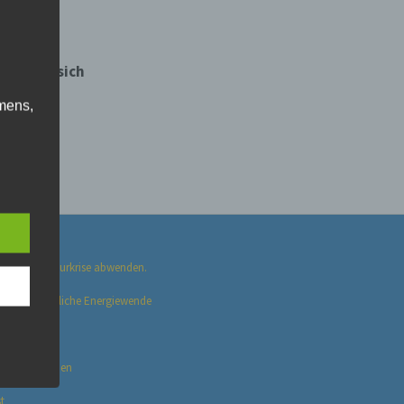
ten hat sich
hlüpft!
mens,
ng
en
chte
r von
ten
Themen
.
 schützen. Naturkrise abwenden.
ische
naturverträgliche Energiewende
träts
n
en selber bauen
ann.
t