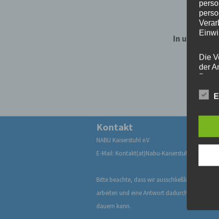
perso
perso
Verar
Einwi
In unserem 
wieder
Die V
der A
Perso
und i
Daten
E
unser
uns e
Kontakt
infor
Daten
NABU Kaiserstuhl e.V
E-Mail: Kontakt(at)Nabu-Kaiserstuhl.de
Wir h
und o
lücke
Bitte beachte, dass wir ausschließlich im Ehre
perso
arbeiten und eine Antwort dadurch ein paar T
Inter
dauern kann.
aufwe
Aus d