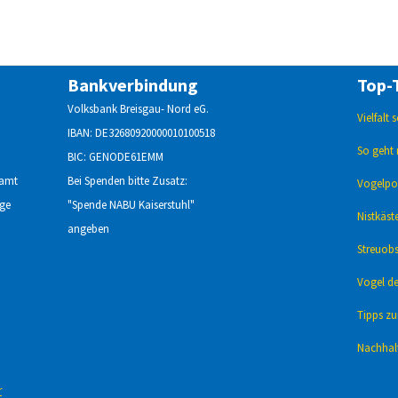
Bankverbindung
Top-
Volksbank Breisgau- Nord eG.
Vielfalt
IBAN: DE32680920000010100518
So geht 
BIC: GENODE61EMM
namt
Bei Spenden bitte Zusatz:
Vogelpor
age
"Spende NABU Kaiserstuhl"
Nistkäst
angeben
Streuobs
Vogel de
Tipps z
Nachhalt
r