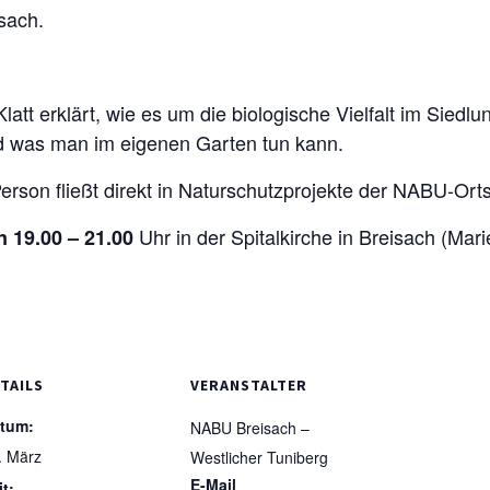
sach.
tt erklärt, wie es um die biologische Vielfalt im Siedlu
nd was man im eigenen Garten tun kann.
rson fließt direkt in Naturschutzprojekte der NABU-Ort
Uhr in der Spitalkirche in Breisach (Mari
n 19.00 – 21.00
TAILS
VERANSTALTER
tum:
NABU Breisach –
. März
Westlicher Tuniberg
E-Mail
it: