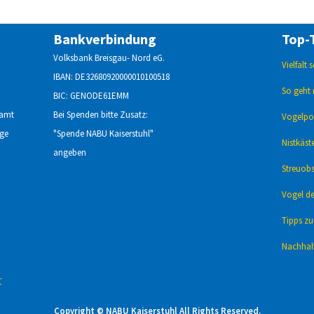
Bankverbindung
Top-
Volksbank Breisgau- Nord eG.
Vielfalt
IBAN: DE32680920000010100518
So geht 
BIC: GENODE61EMM
namt
Bei Spenden bitte Zusatz:
Vogelpor
age
"Spende NABU Kaiserstuhl"
Nistkäst
angeben
Streuobs
Vogel de
Tipps z
Nachhalt
r
Copyright © NABU Kaiserstuhl All Rights Reserved.