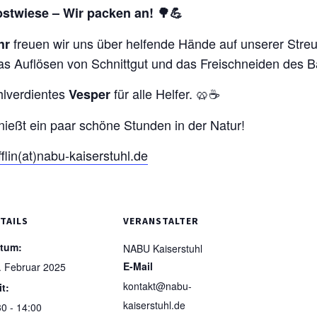
bstwiese – Wir packen an! 🌳💪
freuen wir uns über helfende Hände auf unserer St
hr
as Auflösen von Schnittgut und das Freischneiden des B
hlverdientes
für alle Helfer. 🥨☕
Vesper
nießt ein paar schöne Stunden in der Natur!
flin(at)nabu-kaiserstuhl.de
TAILS
VERANSTALTER
tum:
NABU Kaiserstuhl
E-Mail
. Februar 2025
kontakt@nabu-
it:
kaiserstuhl.de
30 - 14:00