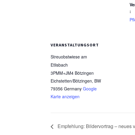
Ve
:
Pf
VERANSTALTUNGSORT
Streuobstwiese am
Etlisbach
3PMM+JM4 Bötzingen
Eichstetten/Bötzingen
,
BW
79356
Germany
Google
Karte anzeigen
Empfehlung: Bildervortrag – neues 