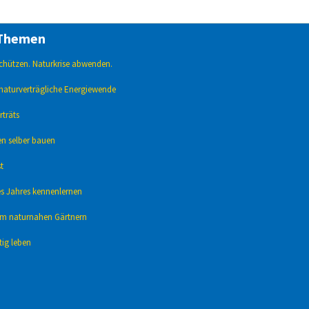
Themen
 schützen. Naturkrise abwenden.
naturverträgliche Energiewende
träts
en selber bauen
t
s Jahres kennenlern
en
um naturnahen Gärtnern
ig leben