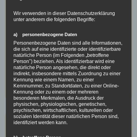
Umweltbildung auf der
Wir verwenden in dieser Datenschutzerklärung
Streuobstwiese
unter anderem die folgenden Begriffe:
Bötzingen (dht). Eine große Umweltbildungsveranstaltung
a) personenbezogene Daten
fand dieser Tage auf der NABU Streuobstwiese im
Personenbezogene Daten sind alle Informationen,
Etlisbachtal statt. Organisatorin war unter anderem Fabia
die sich auf eine identifizierte oder identifizierbare
Spörckmann aus Eichstetten, Sprecherin
natürliche Person (im Folgenden „betroffene
Person") beziehen. Als identifizierbar wird eine
des…
Weiterlesen…
natürliche Person angesehen, die direkt oder
indirekt, insbesondere mittels Zuordnung zu einer
Kennung wie einem Namen, zu einer
Kennnummer, zu Standortdaten, zu einer Online-
Kennung oder zu einem oder mehreren
besonderen Merkmalen, die Ausdruck der
physischen, physiologischen, genetischen,
psychischen, wirtschaftlichen, kulturellen oder
sozialen Identität dieser natürlichen Person sind,
BZ: Eine Oase für Orchideen aller Art
identifiziert werden kann.