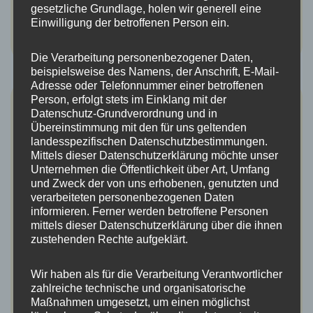
gesetzliche Grundlage, holen wir generell eine
Einwilligung der betroffenen Person ein.
Die Verarbeitung personenbezogener Daten,
beispielsweise des Namens, der Anschrift, E-Mail-
Adresse oder Telefonnummer einer betroffenen
Person, erfolgt stets im Einklang mit der
BZ: Vogelwelt im Breisgau, Manuel
Datenschutz-Grundverordnung und in
Schulz
Übereinstimmung mit den für uns geltenden
landesspezifischen Datenschutzbestimmungen.
Mittels dieser Datenschutzerklärung möchte unser
Unternehmen die Öffentlichkeit über Art, Umfang
Manuel Schulz wohnt seit einem Jahr in Eichstetten. Der Ort
und Zweck der von uns erhobenen, genutzten und
gefällt ihm gut, auch weil er hier zu Fuß oder mit dem Rad
verarbeiteten personenbezogenen Daten
seiner Passion…
Weiterlesen…
informieren. Ferner werden betroffene Personen
mittels dieser Datenschutzerklärung über die ihnen
zustehenden Rechte aufgeklärt.
Wir haben als für die Verarbeitung Verantwortlicher
zahlreiche technische und organisatorische
Maßnahmen umgesetzt, um einen möglichst