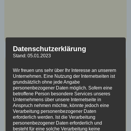
Datenschutzerklärung
Stand: 05.01.2023
BZ: Kleine Hotspots der Biodiversität
Wir freuen uns sehr über Ihr Interesse an unserem
Unternehmen. Eine Nutzung der Internetseiten ist
In Eichstetten ist Roland Wieber aus Riegel zusammen mit
grundsätzlich ohne jede Angabe
personenbezogener Daten möglich. Sofern eine
dem Naturschutzbund Kaiserstuhl – kurz Nabu – dabei, das
betroffene Person besondere Services unseres
Umfeld des Häuschens des Verbands am
Unternehmens über unsere Internetseite in
Ortsausgang…
Weiterlesen…
Anspruch nehmen möchte, könnte jedoch eine
Verarbeitung personenbezogener Daten
erforderlich werden. Ist die Verarbeitung
personenbezogener Daten erforderlich und
besteht für eine solche Verarbeitung keine