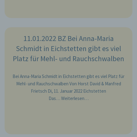
beziehungsweise können die bestimmten Kriterien
seiner Benennung nach dem Unionsrecht oder
dem Recht der Mitgliedstaaten vorgesehen
werden.
h) Auftragsverarbeiter
11.01.2022 BZ Bei Anna-Maria
Auftragsverarbeiter ist eine natürliche oder
Schmidt in Eichstetten gibt es viel
juristische Person, Behörde, Einrichtung oder
andere Stelle, die personenbezogene Daten im
Platz für Mehl- und Rauchschwalben
Auftrag des Verantwortlichen verarbeitet.
Bei Anna-Maria Schmidt in Eichstetten gibt es viel Platz für
i) Empfänger
Mehl- und Rauchschwalben Von Horst David & Manfred
Empfänger ist eine natürliche oder juristische
Frietsch Di, 11. Januar 2022 Eichstetten
Person, Behörde, Einrichtung oder andere Stelle,
Das…
Weiterlesen…
der personenbezogene Daten offengelegt werden,
unabhängig davon, ob es sich bei ihr um einen
Dritten handelt oder nicht. Behörden, die im
Rahmen eines bestimmten Untersuchungsauftrags
nach dem Unionsrecht oder dem Recht der
Mitgliedstaaten möglicherweise
personenbezogene Daten erhalten, gelten jedoch