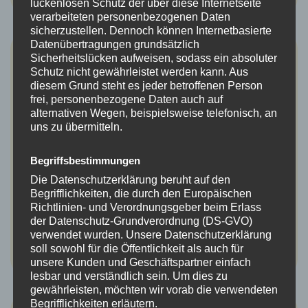
lückenlosen Schutz der über diese Internetseite
verarbeiteten personenbezogenen Daten
sicherzustellen. Dennoch können Internetbasierte
Datenübertragungen grundsätzlich
KWB: Vom „Reißen“ am Apfelbaum
Sicherheitslücken aufweisen, sodass ein absoluter
Schutz nicht gewährleistet werden kann. Aus
diesem Grund steht es jeder betroffenen Person
Bötzingen (dht). Kürzlich organisierte der NABU Kaiserstuhl
frei, personenbezogene Daten auch auf
alternativen Wegen, beispielsweise telefonisch, an
einen Baumschnittkurs auf der Streuobstwiese im
uns zu übermitteln.
Etlisbachtal. Durch den Kurs führten Andreas Breisinger und
Gerhard Höfflin.
Begriffsbestimmungen
Die Datenschutzerklärung beruht auf den
Begrifflichkeiten, die durch den Europäischen
Richtlinien- und Verordnungsgeber beim Erlass
der Datenschutz-Grundverordnung (DS-GVO)
verwendet wurden. Unsere Datenschutzerklärung
soll sowohl für die Öffentlichkeit als auch für
unsere Kunden und Geschäftspartner einfach
lesbar und verständlich sein. Um dies zu
gewährleisten, möchten wir vorab die verwendeten
Begrifflichkeiten erläutern.