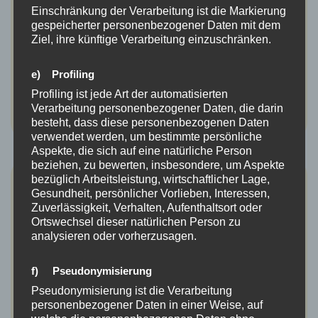
Wasservögel aus dem hohen Norden besuchen im Winter
Einschränkung der Verarbeitung ist die Markierung
den Rhein bei Weisweil Von Ruth SeitzMi, 16. Februar 2022
gespeicherter personenbezogener Daten mit dem
Weisweil Bei einer Exkursion der Nabu-Gruppe
Ziel, ihre künftige Verarbeitung einzuschränken.
Kaiserstuhl…
Weiterlesen…
e) Profiling
Profiling ist jede Art der automatisierten
Verarbeitung personenbezogener Daten, die darin
besteht, dass diese personenbezogenen Daten
verwendet werden, um bestimmte persönliche
Aspekte, die sich auf eine natürliche Person
beziehen, zu bewerten, insbesondere, um Aspekte
bezüglich Arbeitsleistung, wirtschaftlicher Lage,
19. Januar 2022 BZ Weniger
Gesundheit, persönlicher Vorlieben, Interessen,
Spritzmittel im Weinberg
Zuverlässigkeit, Verhalten, Aufenthaltsort oder
Ortswechsel dieser natürlichen Person zu
analysieren oder vorherzusagen.
In den Weinbergen am Kaiserstuhl soll es weniger Chemie
geben – und mehr Arten Von Dirk Sattelberger Mi, 19. Januar
f) Pseudonymisierung
2022 um 16:19 Uhr Breisach…
Weiterlesen…
Pseudonymisierung ist die Verarbeitung
personenbezogener Daten in einer Weise, auf