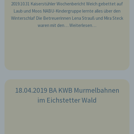
2019.10.31 Kaiserstühler Wochenbericht Weich gebettet auf
Laub und Moos NABU-Kindergruppe lernte alles über den
4976628206
Winterschlaf Die Betreuerinnen Lena Strauß und Mira Steck
waren mit den…
Weiterlesen…
E-Mail: a.galli@nabu-kaiserstuhl.de
Cookies / SessionStorage / LocalStorage
Die Internetseiten verwenden teilweise so
genannte Cookies, LocalStorage und
SessionStorage. Dies dient dazu, unser Angebot
nutzerfreundlicher, effektiver und sicherer zu
machen. Local Storage und SessionStorage ist
eine Technologie, mit welcher ihr Browser Daten
auf Ihrem Computer oder mobilen Gerät
18.04.2019 BA KWB Murmelbahnen
abspeichert. Cookies sind Textdateien, welche
im Eichstetter Wald
über einen Internetbrowser auf einem
Computersystem abgelegt und gespeichert
werden. Sie können die Verwendung von Cookies,
LocalStorage und SessionStorage durch
entsprechende Einstellung in Ihrem Browser
verhindern.