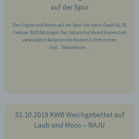
auf der Spur
einverstanden ist.
Name und Anschrift des für die Verarbeitung
Den Vögeln und Rehen auf der Spur Von Horst David Sa, 29.
Verantwortlichen
Februar 2020 Bötzingen Der Naturschutzbund Kaiserstuhl
Verantwortlicher im Sinne der Datenschutz-
veranstaltet Aktionen mit Kindern in Eichstetten
Grundverordnung, sonstiger in den Mitgliedstaaten
und…
Weiterlesen…
der Europäischen Union geltenden
Datenschutzgesetze und anderer Bestimmungen
mit datenschutzrechtlichem Charakter ist die:
NABU Kaiserstuhl
Andreas Galli
Bachstr. 15
31.10.2019 KWB Weichgebettet auf
79235 Vogtsburg
Laub und Moos – NAJU
Deutschland