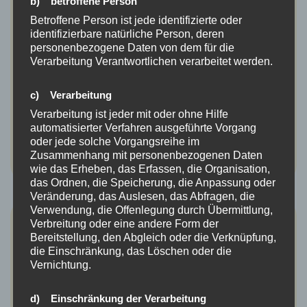
b) betroffene Person
23. Mai 2024: Wie Engelbert Mayer ein Orchideen-Paradies in
Betroffene Person ist jede identifizierte oder
Eichstetten geschaffen hat Engelbert Mayer kümmert sich
identifizierbare natürliche Person, deren
als Naturschützer seit Jahrzehnten um die Tier- und
personenbezogene Daten von dem für die
Pflanzenwelt…
Weiterlesen…
Verarbeitung Verantwortlichen verarbeitet werden.
c) Verarbeitung
Verarbeitung ist jeder mit oder ohne Hilfe
automatisierter Verfahren ausgeführte Vorgang
oder jede solche Vorgangsreihe im
Zusammenhang mit personenbezogenen Daten
wie das Erheben, das Erfassen, die Organisation,
das Ordnen, die Speicherung, die Anpassung oder
Veränderung, das Auslesen, das Abfragen, die
Verwendung, die Offenlegung durch Übermittlung,
16.02.2022 BZ Wasservögel aus dem
Verbreitung oder eine andere Form der
Bereitstellung, den Abgleich oder die Verknüpfung,
hohen Norden besuchen im Winter
die Einschränkung, das Löschen oder die
Vernichtung.
den Rhein bei Weisweil
d) Einschränkung der Verarbeitung