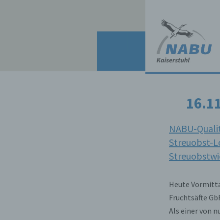
Zum
Inhalt
springen
16.1
NABU-Qualit
Streuobst-L
Streuobstwi
Heute Vormitta
Fruchtsäfte Gb
Als einer von 