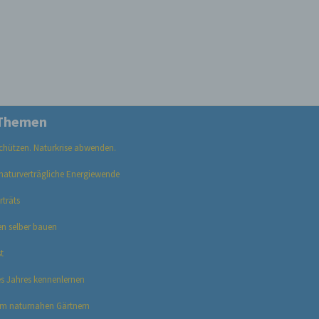
er, zu
en
en,
e
Themen
ng
 schützen. Naturkrise abwenden.
naturverträgliche Energiewende
träts
hang
en selber bauen
t
der
s Jahres kennenlern
en
g, das
um naturnahen Gärtnern