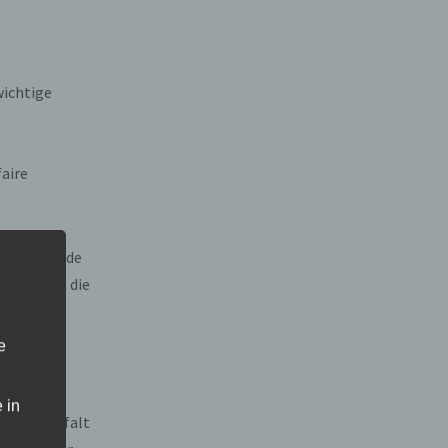
wichtige
faire
der Gemeinde
uns, wenn die
ollen. So
e
 der
 in
Artenvielfalt