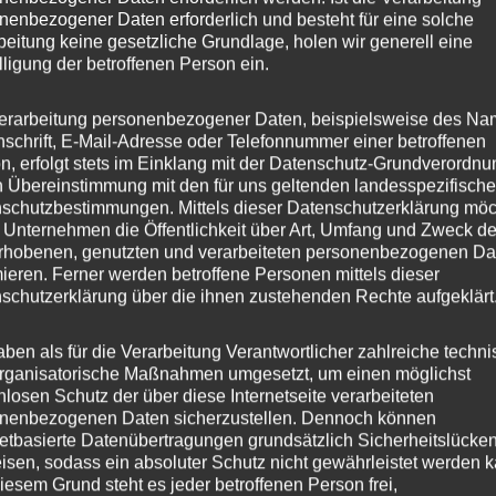
esen auf“, erklärt Galli. „Für uns ist der gewonnene Saft nur ein
nenbezogener Daten erforderlich und besteht für eine solche
erklärt Galli, der der Erhaltung des Lebensraumes Streuobstwiese
beitung keine gesetzliche Grundlage, holen wir generell eine
umt.
lligung der betroffenen Person ein.
erarbeitung personenbezogener Daten, beispielsweise des Na
r, Vorgänger von Galli beim NABU Kaiserstuhl und Vater des Proj
nschrift, E-Mail-Adresse oder Telefonnummer einer betroffenen
n, zeigte sich zufrieden mit der Tatsache, dass der NABU mit Jung
n, erfolgt stets im Einklang mit der Datenschutz-Grundverordnu
gefunden habe, der die vom Verein erwirtschafteten Obsterträge 
n Übereinstimmung mit den für uns geltenden landesspezifisch
schutzbestimmungen. Mittels dieser Datenschutzerklärung mö
U entsprechend weiter verarbeitet. „Nach der Schließung der Kat
 Unternehmen die Öffentlichkeit über Art, Umfang und Zweck de
ingen hatten wir Sorge, unsere beliebten Säfte weiter produzieren
rhobenen, genutzten und verarbeiteten personenbezogenen Da
mieren. Ferner werden betroffene Personen mittels dieser
schutzerklärung über die ihnen zustehenden Rechte aufgeklärt
Heinz-Rudolf Hagenacker, der der Verleihung des NABU-Siegels ei
aben als für die Verarbeitung Verantwortlicher zahlreiche techn
ackten Terminkalender reservierte, sprach von einer gelungenen
rganisatorische Maßnahmen umgesetzt, um einen möglichst
gie und Ökonomie. Als agrarorientierte Gemeinde stehe der Erha
nlosen Schutz der über diese Internetseite verarbeiteten
nenbezogenen Daten sicherzustellen. Dennoch können
 Agrarflächen oben auf der Agenda, so der Bürgermeister. Teninge
netbasierte Datenübertragungen grundsätzlich Sicherheitslücke
t und an erfolgreichen Gewerbebetrieben interessiert. „Da ist ei
isen, sodass ein absoluter Schutz nicht gewährleistet werden k
s beidem für unsere Gemeinde natürlich der Idealfall!“ lobte Hag
iesem Grund steht es jeder betroffenen Person frei,