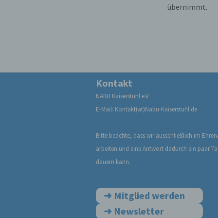
Zuord
übernimmt.
Stand
beson
genet
Identi
b) b
Betrof
Kontakt
Perso
NABU Kaiserstuhl e.V
Veran
E-Mail: Kontakt(at)Nabu-Kaiserstuhl.de
c) V
Bitte beachte, dass wir ausschließlich im Ehre
Verar
ausge
arbeiten und eine Antwort dadurch ein paar T
mit p
dauern kann.
Organ
Verän
Offen
➜
Mitglied werden
Berei
Lösch
➜
Newsletter