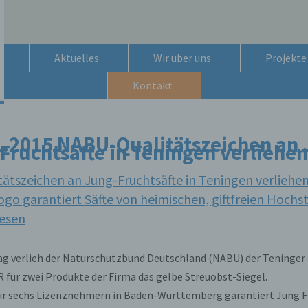
Aktuelles
Wir über uns
Projekte
Kontakt
1.2015 NABU-Qualitätszeichen an 
Fruchtsäfte in Teningen verliehen
ätszeichen an Jung-Fruchtsäfte in Teningen verliehen
ogo garantiert Säfte von heimischen, giftfreien Hoch
esen
g verlieh der Naturschutzbund Deutschland (NABU) der Teninger
R für zwei Produkte der Firma das gelbe Streuobst-Siegel.
nur sechs Lizenznehmern in Baden-Württemberg garantiert Jung F