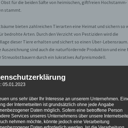
s Obst für die beiden Säfte von heimischen, giftfreien Hochstamm-
en stammt.
bäume bieten zahlreichen Tierarten eine Heimat und sichern so 
r bedrohte Arten. Durch den Verzicht von Pestiziden wird die
age dieser Tiere erhalten und sichert so einen Über-Lebensraum.
ie Auszeichnung sind auch die naturfördernde Produktion und eine 
 Streuobstbauern durch ein lukratives Aufpreismodell.
en Verleihung des Gütesiegels lobte Klaus Jung das Engagement 
enschutzerklärung
as gute Verhältnis zu seinen Nachbarn. „Die Gemeinde informiert 
: 05.01.2023
 Streuobstwiesen den Hof aufgeben und die Flächen verpachten w
n mehrere Streuobstwiesen pachten und somit erhalten können.
reuen uns sehr über Ihr Interesse an unserem Unternehmen. Ein
ng der Internetseiten ist grundsätzlich ohne jede Angabe
nenbezogener Daten möglich. Sofern eine betroffene Person
Vorsitzender des NABU Kaiserstuhl, verwies auf die Notwendigkeit
dere Services unseres Unternehmens über unsere Internetseite
n. „Kein Lebensraum in Baden-Württemberg weist eine derartige 
uch nehmen möchte, könnte jedoch eine Verarbeitung
nenbezogener Daten erforderlich werden. Ist die Verarbeitung