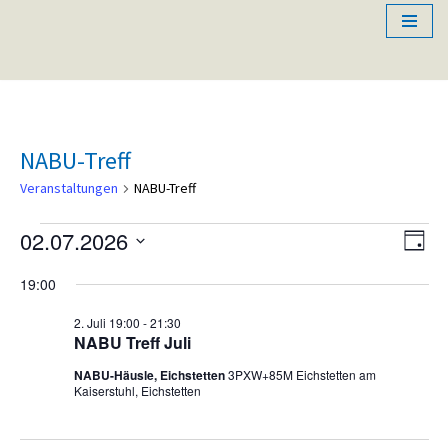
Zum
Inhalt
springen
NABU-Treff
Veranstaltungen
NABU-Treff
02.07.2026
Ansi
Ver
Tag
Datum
Ans
Nav
19:00
wählen.
Nav
2. Juli 19:00
-
21:30
NABU Treff Juli
NABU-Häusle, Eichstetten
3PXW+85M Eichstetten am
Kaiserstuhl, Eichstetten