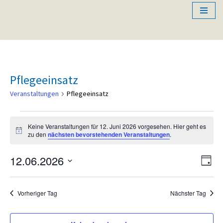
Zum
Inhalt
springen
Pflegeeinsatz
Veranstaltungen
Pflegeeinsatz
Keine Veranstaltungen für 12. Juni 2026 vorgesehen. Hier geht es
Hinweis
zu den
nächsten bevorstehenden Veranstaltungen
.
12.06.2026
Ansi
Ver
Tag
Datum
Ans
Nav
wählen.
Nav
Vorheriger Tag
Nächster Tag